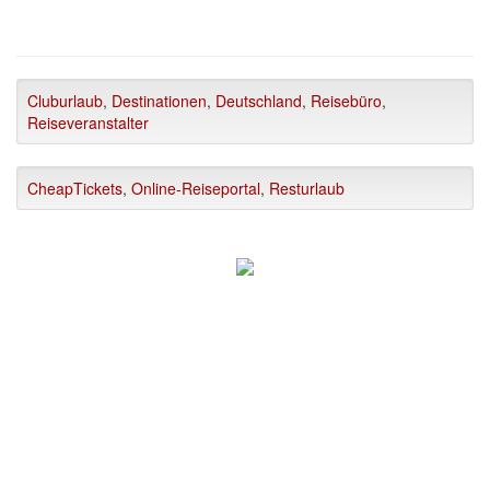
Cluburlaub
,
Destinationen
,
Deutschland
,
Reisebüro
,
Reiseveranstalter
CheapTickets
,
Online-Reiseportal
,
Resturlaub