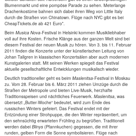
Blumenmarkt und eine pompöse Parade zu sehen. Meterlange
Drachenkostüme bahnen sich dabei ihren Weg von Little Italy
durch die Straßen von Chinatown. Flüge nach NYC gibt es bei
CheapTickets.de ab 421 Euro*.
Beim
Musica Nova
-Festival in Helsinki kommen Musikliebhaber
voll auf ihre Kosten. Frische Klänge aus der ganzen Welt sind bei
diesem Festival der neuen Musik zu hören. Von 3. bis 11. Februar
2011 finden die Konzerte unter der künstlerischen Leitung von
Johan Tallgren in klassischen Konzertsälen aber auch modernen
Kunstgalerien statt. Mit seinen Werken spiegelt das Festival
aktuelle gesellschaftliche Entwicklungen musikalisch wieder.
Deutlich traditioneller geht es beim
Maslenitsa-
Festival in Moskau
zu. Vom 28. Februar bis 6. März 2011 ziehen Umzüge durch die
Straßen der Metropole und bieten Live-Musik, herzhafte
Traditionsspeisen und nächtliches Feuerwerk.
Maslenitsa
, was
übersetzt „Butter-Woche“ bedeutet, wird zum Ende des
russischen Winters gefeiert. Das Festival endet mit der
Entzündung einer Strohpuppe, die den Winter repräsentiert, um
den sehnsüchtig erwarteten Frühling zu begrüßen. Traditionell
werden dabei
Blinys
(Pfannkuchen) gegessen, die mit ihrer
runden, gelben Form die Sonne symbolisieren. Flüge nach