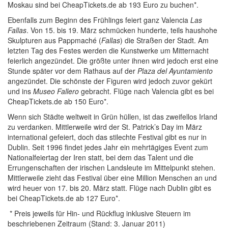
Moskau sind bei CheapTickets.de ab 193 Euro zu buchen*.
Ebenfalls zum Beginn des Frühlings feiert ganz Valencia
Las
Fallas
. Von 15. bis 19. März schmücken hunderte, teils haushohe
Skulpturen aus Pappmaché (
Fallas
) die Straßen der Stadt. Am
letzten Tag des Festes werden die Kunstwerke um Mitternacht
feierlich angezündet. Die größte unter ihnen wird jedoch erst eine
Stunde später vor dem Rathaus auf der
Plaza del Ayuntamiento
angezündet. Die schönste der Figuren wird jedoch zuvor gekürt
und ins
Museo Fallero
gebracht. Flüge nach Valencia gibt es bei
CheapTickets.de ab 150 Euro*.
Wenn sich Städte weltweit in Grün hüllen, ist das zweifellos Irland
zu verdanken. Mittlerweile wird der St. Patrick’s Day im März
international gefeiert, doch das stilechte Festival gibt es nur in
Dublin. Seit 1996 findet jedes Jahr ein mehrtägiges Event zum
Nationalfeiertag der Iren statt, bei dem das Talent und die
Errungenschaften der irischen Landsleute im Mittelpunkt stehen.
Mittlerweile zieht das Festival über eine Million Menschen an und
wird heuer von 17. bis 20. März statt. Flüge nach Dublin gibt es
bei CheapTickets.de ab 127 Euro*.
* Preis jeweils für Hin- und Rückflug inklusive Steuern im
beschriebenen Zeitraum (Stand: 3. Januar 2011)