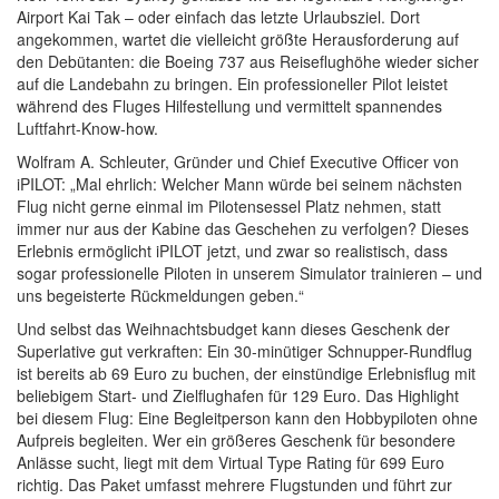
Airport Kai Tak – oder einfach das letzte Urlaubsziel. Dort
angekommen, wartet die vielleicht größte Herausforderung auf
den Debütanten: die Boeing 737 aus Reiseflughöhe wieder sicher
auf die Landebahn zu bringen. Ein professioneller Pilot leistet
während des Fluges Hilfestellung und vermittelt spannendes
Luftfahrt-Know-how.
Wolfram A. Schleuter, Gründer und Chief Executive Officer von
iPILOT: „Mal ehrlich: Welcher Mann würde bei seinem nächsten
Flug nicht gerne einmal im Pilotensessel Platz nehmen, statt
immer nur aus der Kabine das Geschehen zu verfolgen? Dieses
Erlebnis ermöglicht iPILOT jetzt, und zwar so realistisch, dass
sogar professionelle Piloten in unserem Simulator trainieren – und
uns begeisterte Rückmeldungen geben.“
Und selbst das Weihnachtsbudget kann dieses Geschenk der
Superlative gut verkraften: Ein 30-minütiger Schnupper-Rundflug
ist bereits ab 69 Euro zu buchen, der einstündige Erlebnisflug mit
beliebigem Start- und Zielflughafen für 129 Euro. Das Highlight
bei diesem Flug: Eine Begleitperson kann den Hobbypiloten ohne
Aufpreis begleiten. Wer ein größeres Geschenk für besondere
Anlässe sucht, liegt mit dem Virtual Type Rating für 699 Euro
richtig. Das Paket umfasst mehrere Flugstunden und führt zur