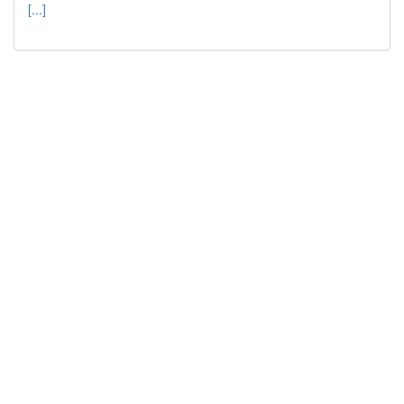
[...]