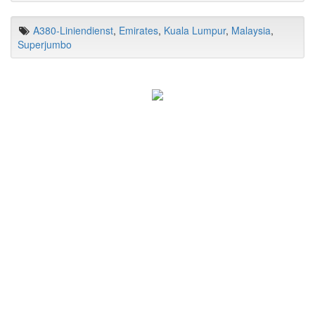
A380-Liniendienst
,
Emirates
,
Kuala Lumpur
,
Malaysia
,
Superjumbo