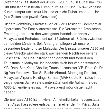
Dezember 2011 startet der A380-Flug EK 346 in Dubai um 4:05
Uhr und landet in Kuala Lumpur um 14:55 Uhr. EK 347 verlässt
Kuala Lumpur um 19:30 Uhr und erreicht Dubai um 22:30 Uhr
(alle Zeiten sind jeweils Ortszeiten).
Richard Jewsbury, Emirates Senior Vice President, Commercial
Operations Far East & Australasia: „Die Vereinigten Arabischen
Emirate gehören zu den wichtigsten Handels-partnern von
Malaysia und Emirates dient seit 15 Jahren als Brücke zwischen
den beiden Ländern. Seit Anfang an pflegen wir unsere
besondere Beziehung zu Malaysia. Der Einsatz unserer A380 auf
dieser Strecke wird der stark wachsenden Nachfrage seitens
Geschäfts- und Urlaubsreisenden gerecht und fördert den
Tourismus in Malaysia. Ich bedanke mich bei Verkehrsminister
Y.B. Dato‘ Seri Kong Cho Ha; Tourismusminister Y.B. Dato‘ Sri Dr.
Ng Yen Yen sowie Tan Sri Bashir Ahmad, Managing Director,
Malaysian Airports Holdings Berhad (MAHB), die Emirates in den
vergangenen Jahren stets unterstützt und die Aufnahme des
A380-Liniendienstes nach Malaysia erst möglich gemacht
haben.“
Die Emirates A380 ist mit vielen Annehmlichkeiten ausgestattet:
First Class Passagiere entspannen in einer der 14 Privat-Suiten,
deren Sitze sich in ein komplett flaches Bett verwandeln lassen