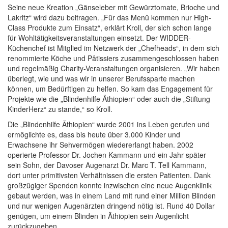
Seine neue Kreation „Gänseleber mit Gewürztomate, Brioche und
Lakritz“ wird dazu beitragen. „Für das Menü kommen nur High-
Class Produkte zum Einsatz“, erklärt Kroll, der sich schon lange
für Wohltätigkeitsveranstaltungen einsetzt. Der WIDDER-
Küchenchef ist Mitglied im Netzwerk der „Chefheads“, in dem sich
renommierte Köche und Pâtissiers zusammengeschlossen haben
und regelmäßig Charity-Veranstaltungen organisieren. „Wir haben
überlegt, wie und was wir in unserer Berufssparte machen
können, um Bedürftigen zu helfen. So kam das Engagement für
Projekte wie die „Blindenhilfe Äthiopien“ oder auch die „Stiftung
KinderHerz“ zu stande,“ so Kroll.
Die „Blindenhilfe Äthiopien“ wurde 2001 ins Leben gerufen und
ermöglichte es, dass bis heute über 3.000 Kinder und
Erwachsene ihr Sehvermögen wiedererlangt haben. 2002
operierte Professor Dr. Jochen Kammann und ein Jahr später
sein Sohn, der Davoser Augenarzt Dr. Marc T. Tell Kammann,
dort unter primitivsten Verhältnissen die ersten Patienten. Dank
großzügiger Spenden konnte inzwischen eine neue Augenklinik
gebaut werden, was in einem Land mit rund einer Million Blinden
und nur wenigen Augenärzten dringend nötig ist. Rund 40 Dollar
genügen, um einem Blinden in Äthiopien sein Augenlicht
zurückzugeben.