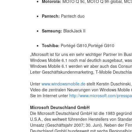
Motorola:
MOTO Q 9c, MOTO Q 9h global, MC
Pantech:
Pantech duo
Samsung:
BlackJack II
Toshiba:
Portégé G810,Portégé G910
„Microsoft ist für uns ein sehr wichtiger Partner im B
Windows Mobile 6.1 noch mal deutlich ausgebaut, was 
Windows Mobile 6.1 werden wir aber auch das Consu
Leiter Geschäftskundenmarketing, T-Mobile Deutschlan
Unter
www.windowsmobile.de
stellt Kerstin Duschinsk
Video die zentralen Neuerungen von Windows Mobile 6
Sie im Internet unter
http://www.microsoft.com/pressp
Microsoft Deutschland GmbH
Die Microsoft Deutschland GmbH ist die 1983 gegründ
U.S.A., des weltweit führenden Herstellers von Stand
Umsatz (Geschäftsjahr 2007; 30. Juni). Neben der Fir
Deutschland GmbH bundesweit mit sechs Regionalbüros