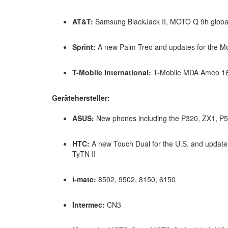
AT&T:
Samsung BlackJack II, MOTO Q 9h global
Sprint:
A new Palm Treo and updates for the 
T-Mobile International:
T-Mobile MDA Ameo 16
Gerätehersteller:
ASUS:
New phones including the P320, ZX1, P5
HTC:
A new Touch Dual for the U.S. and updates
TyTN II
i-mate:
8502, 9502, 8150, 6150
Intermec:
CN3