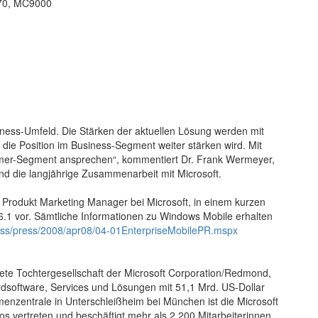
70, MC9000
usiness-Umfeld. Die Stärken der aktuellen Lösung werden mit
die Position im Business-Segment weiter stärken wird. Mit
mer-Segment ansprechen“, kommentiert Dr. Frank Wermeyer,
d die langjährige Zusammenarbeit mit Microsoft.
i, Produkt Marketing Manager bei Microsoft, in einem kurzen
.1 vor. Sämtliche Informationen zu Windows Mobile erhalten
ass/press/2008/apr08/04-01EnterpriseMobilePR.mspx
ete Tochtergesellschaft der Microsoft Corporation/Redmond,
ardsoftware, Services und Lösungen mit 51,1 Mrd. US-Dollar
menzentrale in Unterschleißheim bei München ist die Microsoft
 vertreten und beschäftigt mehr als 2.200 Mitarbeiterinnen