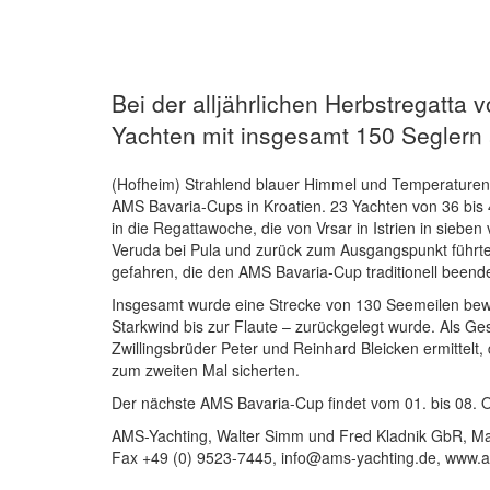
Bei der alljährlichen Herbstregatta
Yachten mit insgesamt 150 Seglern 
(Hofheim) Strahlend blauer Himmel und Temperaturen 
AMS Bavaria-Cups in Kroatien. 23 Yachten von 36 bis 4
in die Regattawoche, die von Vrsar in Istrien in sieb
Veruda bei Pula und zurück zum Ausgangspunkt führte
gefahren, die den AMS Bavaria-Cup traditionell beend
Insgesamt wurde eine Strecke von 130 Seemeilen bewäl
Starkwind bis zur Flaute – zurückgelegt wurde. Als G
Zwillingsbrüder Peter und Reinhard Bleicken ermittelt,
zum zweiten Mal sicherten.
Der nächste AMS Bavaria-Cup findet vom 01. bis 08. Ok
AMS-Yachting, Walter Simm und Fred Kladnik GbR, Mart
Fax +49 (0) 9523-7445, info@ams-yachting.de, www.