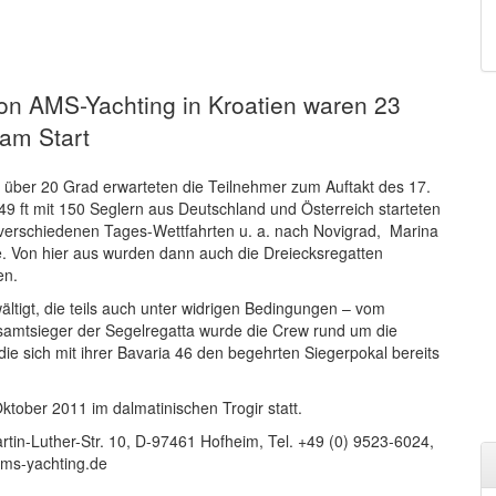
 von AMS-Yachting in Kroatien waren 23
am Start
über 20 Grad erwarteten die Teilnehmer zum Auftakt des 17.
9 ft mit 150 Seglern aus Deutschland und Österreich starteten
en verschiedenen Tages-Wettfahrten u. a. nach Novigrad, Marina
. Von hier aus wurden dann auch die Dreiecksregatten
en.
tigt, die teils auch unter widrigen Bedingungen – vom
esamtsieger der Segelregatta wurde die Crew rund um die
 die sich mit ihrer Bavaria 46 den begehrten Siegerpokal bereits
tober 2011 im dalmatinischen Trogir statt.
in-Luther-Str. 10, D-97461 Hofheim, Tel. +49 (0) 9523-6024,
ams-yachting.de