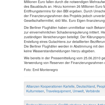
Millionen Euro fallen durch die notwendigen Mehrau
des Bauablaufs an. Hinzu kommen 26 Millionen Euro 
Eröffnungstermins für den BBI ergeben. Durch Umsch
der Finanzierungsrahmen des Projekts jedoch unverän
Gesellschaftermittel, 440 Mio. Euro Eigen-finanzierung
Die Berliner Flughäfen haben unmittelbar nach Bekan
zur einvernehmlichen Schadensregulierung initiiert. H
zuständigen Versicherungen beteiligt. Der Klärungspr
Erstellung eines Gutachtens zur detaillierten Beziff
Die Berliner Flughäfen werden in Abstimmung mit den 
keine Wasserstandsmeldungen hierzu abgeben.
Wie bereits in der Pressemitteilung vom 25.06.2010 g
Verwendung von Reserven der Finanzierungsrahmen d
Foto: Emil Montenegro
Allianzen Kooperationen Kartelle
,
Deutschland
,
Peopl
Kulturreisen
,
Travelequipment
,
Umwelt
,
Verbände
Berliner Morgenpost
,
Großflughafens
,
heutigen Artike