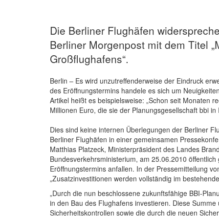
Die Berliner Flughäfen widersprechen
Berliner Morgenpost mit dem Titel 
Großflughafens“.
Berlin – Es wird unzutreffenderweise der Eindruck er
des Eröffnungstermins handele es sich um Neuigkeiten
Artikel heißt es beispielsweise: „Schon seit Monaten r
Millionen Euro, die sie der Planungsgesellschaft bbi in 
Dies sind keine internen Überlegungen der Berliner Flu
Berliner Flughäfen in einer gemeinsamen Pressekonfer
Matthias Platzeck, Ministerpräsident des Landes Bra
Bundesverkehrsministerium, am 25.06.2010 öffentlich
Eröffnungstermins anfallen. In der Pressemitteilung vo
„Zusatzinvestitionen werden vollständig im bestehen
„Durch die nun beschlossene zukunftsfähige BBI-Planu
in den Bau des Flughafens investieren. Diese Summe u
Sicherheitskontrollen sowie die durch die neuen Sich