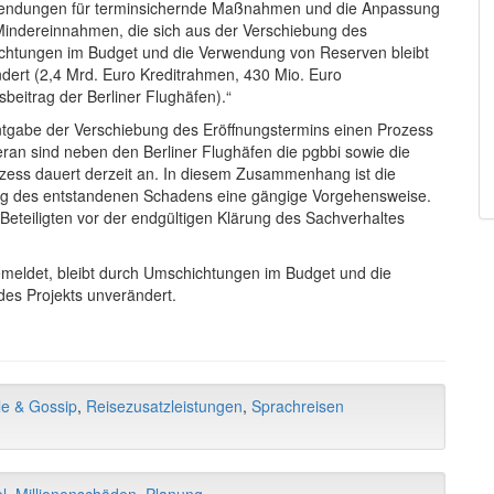
fwendungen für terminsichernde Maßnahmen und die Anpassung
Mindereinnahmen, die sich aus der Verschiebung des
ichtungen im Budget und die Verwendung von Reserven bleibt
dert (2,4 Mrd. Euro Kreditrahmen, 430 Mio. Euro
sbeitrag der Berliner Flughäfen).“
ntgabe der Verschiebung des Eröffnungstermins einen Prozess
ieran sind neben den Berliner Flughäfen die pgbbi sowie die
ozess dauert derzeit an. In diesem Zusammenhang ist die
erung des entstandenen Schadens eine gängige Vorgehensweise.
Beteiligten vor der endgültigen Klärung des Sachverhaltes
emeldet, bleibt durch Umschichtungen im Budget und die
es Projekts unverändert.
e & Gossip
,
Reisezusatzleistungen
,
Sprachreisen
l
,
Millionenschäden
,
Planung