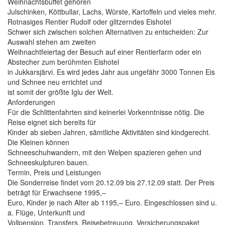
Weihnachtsbuffet gehören
Julschinken, Köttbullar, Lachs, Würste, Kartoffeln und vieles mehr.
Rotnasiges Rentier Rudolf oder glitzerndes Eishotel
Schwer sich zwischen solchen Alternativen zu entscheiden: Zur
Auswahl stehen am zweiten
Weihnachtfeiertag der Besuch auf einer Rentierfarm oder ein
Abstecher zum berühmten Eishotel
in Jukkarsjärvi. Es wird jedes Jahr aus ungefähr 3000 Tonnen Eis
und Schnee neu errichtet und
ist somit der größte Iglu der Welt.
Anforderungen
Für die Schlittenfahrten sind keinerlei Vorkenntnisse nötig. Die
Reise eignet sich bereits für
Kinder ab sieben Jahren, sämtliche Aktivitäten sind kindgerecht.
Die Kleinen können
Schneeschuhwandern, mit den Welpen spazieren gehen und
Schneeskulpturen bauen.
Termin, Preis und Leistungen
Die Sonderreise findet vom 20.12.09 bis 27.12.09 statt. Der Preis
beträgt für Erwachsene 1995,–
Euro, Kinder je nach Alter ab 1195,– Euro. Eingeschlossen sind u.
a. Flüge, Unterkunft und
Vollpension, Transfers, Reisebetreuung, Versicherungspaket