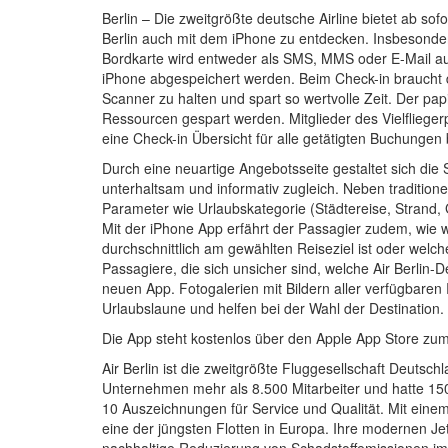
Berlin – Die zweitgrößte deutsche Airline bietet ab sof
Berlin auch mit dem iPhone zu entdecken. Insbesonder
Bordkarte wird entweder als SMS, MMS oder E-Mail au
iPhone abgespeichert werden. Beim Check-in braucht 
Scanner zu halten und spart so wertvolle Zeit. Der pa
Ressourcen gespart werden. Mitglieder des Vielfliege
eine Check-in Übersicht für alle getätigten Buchungen b
Durch eine neuartige Angebotsseite gestaltet sich di
unterhaltsam und informativ zugleich. Neben tradition
Parameter wie Urlaubskategorie (Städtereise, Strand, 
Mit der iPhone App erfährt der Passagier zudem, wie 
durchschnittlich am gewählten Reiseziel ist oder welch
Passagiere, die sich unsicher sind, welche Air Berlin-De
neuen App. Fotogalerien mit Bildern aller verfügbaren
Urlaubslaune und helfen bei der Wahl der Destination.
Die App steht kostenlos über den Apple App Store zum
Air Berlin ist die zweitgrößte Fluggesellschaft Deutsc
Unternehmen mehr als 8.500 Mitarbeiter und hatte 150 F
10 Auszeichnungen für Service und Qualität. Mit einem 
eine der jüngsten Flotten in Europa. Ihre modernen J
nachhaltige Reduzierung von Schadstoffemissionen im 