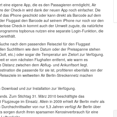
ort eine eigene App, die es den Passagieren ermöglicht, Air
e der Check-in wird dank der neuen App noch einfacher. Die
f das iPhone geschickt oder kann direkt als Barcode auf dem
der Fluggast den Barcode auf seinem iPhone nur noch vor den
pierlose Check-in kommt auch der Umwelt zugute, da natürliche
rprogramms topbonus nutzen eine separate Login-Funktion, die
ereithält.
e Suche nach dem passenden Reiseziel für den Fluggast
ellen Suchfiltern wie dem Datum oder der Preisspanne stehen
Golf, etc.) oder sogar die Temperatur am Zielort zur Verfügung.
weit er vom nächsten Flughafen entfernt, wie warm es
e Distanz zwischen dem Abflug- und Ankunftsort liegt.
stination die passende für sie ist, profitieren ebenfalls von der
 Reiseziele im weltweiten Air Berlin-Streckennetz machen
 Download und zur Installation zur Verfügung.
hlands. Zum Stichtag 31. März 2010 beschäftigte das
lugzeuge im Einsatz. Allein in 2009 erhielt Air Berlin mehr als
Durchschnittsalter von nur 5,3 Jahren verfügt Air Berlin über
ets sorgen durch ihren sparsamen Kerosinverbrauch für eine
Luftverkehr.