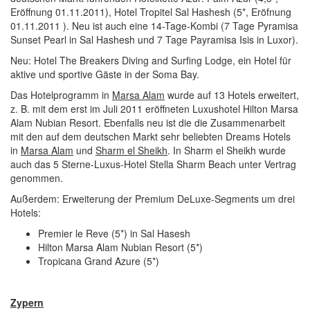
Eröffnung 01.11.2011), Hotel Tropitel Sal Hashesh (5*, Eröfnung
01.11.2011 ). Neu ist auch eine 14-Tage-Kombi (7 Tage Pyramisa
Sunset Pearl in Sal Hashesh und 7 Tage Payramisa Isis in Luxor).
Neu: Hotel The Breakers Diving and Surfing Lodge, ein Hotel für
aktive und sportive Gäste in der Soma Bay.
Das Hotelprogramm in
Marsa Alam
wurde auf 13 Hotels erweitert,
z. B. mit dem erst im Juli 2011 eröffneten Luxushotel Hilton Marsa
Alam Nubian Resort. Ebenfalls neu ist die die Zusammenarbeit
mit den auf dem deutschen Markt sehr beliebten Dreams Hotels
in
Marsa Alam
und
Sharm el Sheikh
. In Sharm el Sheikh wurde
auch das 5 Sterne-Luxus-Hotel Stella Sharm Beach unter Vertrag
genommen.
Außerdem: Erweiterung der Premium DeLuxe-Segments um drei
Hotels:
Premier le Reve (5*) in Sal Hasesh
Hilton Marsa Alam Nubian Resort (5*)
Tropicana Grand Azure (5*)
Zypern