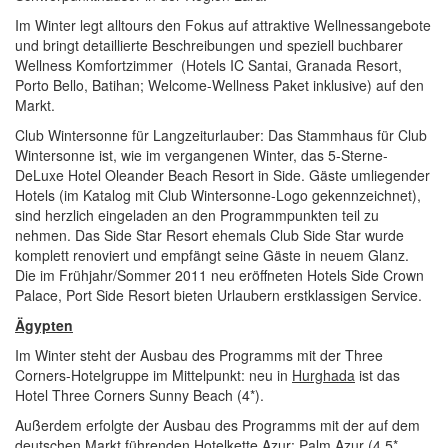
Im Winter legt alltours den Fokus auf attraktive Wellnessangebote
und bringt detaillierte Beschreibungen und speziell buchbarer
Wellness Komfortzimmer (Hotels IC Santai, Granada Resort,
Porto Bello, Batihan; Welcome-Wellness Paket inklusive) auf den
Markt.
Club Wintersonne für Langzeiturlauber: Das Stammhaus für Club
Wintersonne ist, wie im vergangenen Winter, das 5-Sterne-
DeLuxe Hotel Oleander Beach Resort in Side. Gäste umliegender
Hotels (im Katalog mit Club Wintersonne-Logo gekennzeichnet),
sind herzlich eingeladen an den Programmpunkten teil zu
nehmen. Das Side Star Resort ehemals Club Side Star wurde
komplett renoviert und empfängt seine Gäste in neuem Glanz.
Die im Frühjahr/Sommer 2011 neu eröffneten Hotels Side Crown
Palace, Port Side Resort bieten Urlaubern erstklassigen Service.
Ägypten
Im Winter steht der Ausbau des Programms mit der Three
Corners-Hotelgruppe im Mittelpunkt: neu in
Hurghada
ist das
Hotel Three Corners Sunny Beach (4*).
Außerdem erfolgte der Ausbau des Programms mit der auf dem
deutschen Markt führenden Hotelkette Azur: Palm Azur (4,5*,