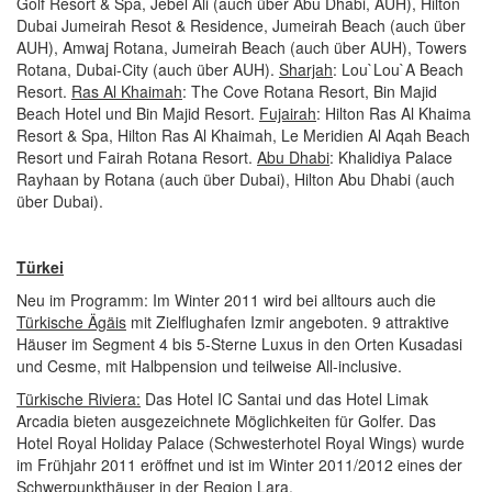
Golf Resort & Spa, Jebel Ali (auch über Abu Dhabi, AUH), Hilton
Dubai Jumeirah Resot & Residence, Jumeirah Beach (auch über
AUH), Amwaj Rotana, Jumeirah Beach (auch über AUH), Towers
Rotana, Dubai-City (auch über AUH).
Sharjah
: Lou`Lou`A Beach
Resort.
Ras Al Khaimah
: The Cove Rotana Resort, Bin Majid
Beach Hotel und Bin Majid Resort.
Fujairah
: Hilton Ras Al Khaima
Resort & Spa, Hilton Ras Al Khaimah, Le Meridien Al Aqah Beach
Resort und Fairah Rotana Resort.
Abu Dhabi
: Khalidiya Palace
Rayhaan by Rotana (auch über Dubai), Hilton Abu Dhabi (auch
über Dubai).
Türkei
Neu im Programm: Im Winter 2011 wird bei alltours auch die
Türkische Ägäis
mit Zielflughafen Izmir angeboten. 9 attraktive
Häuser im Segment 4 bis 5-Sterne Luxus in den Orten Kusadasi
und Cesme, mit Halbpension und teilweise All-inclusive.
Türkische Riviera:
Das Hotel IC Santai und das Hotel Limak
Arcadia bieten ausgezeichnete Möglichkeiten für Golfer. Das
Hotel Royal Holiday Palace (Schwesterhotel Royal Wings) wurde
im Frühjahr 2011 eröffnet und ist im Winter 2011/2012 eines der
Schwerpunkthäuser in der Region Lara.