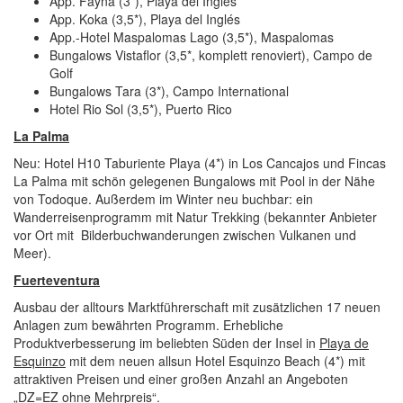
App. Fayna (3*), Playa del Inglés
App. Koka (3,5*), Playa del Inglés
App.-Hotel Maspalomas Lago (3,5*), Maspalomas
Bungalows Vistaflor (3,5*, komplett renoviert), Campo de
Golf
Bungalows Tara (3*), Campo International
Hotel Rio Sol (3,5*), Puerto Rico
La Palma
Neu: Hotel H10 Taburiente Playa (4*) in Los Cancajos und Fincas
La Palma mit schön gelegenen Bungalows mit Pool in der Nähe
von Todoque. Außerdem im Winter neu buchbar: ein
Wanderreisenprogramm mit Natur Trekking (bekannter Anbieter
vor Ort mit Bilderbuchwanderungen zwischen Vulkanen und
Meer).
Fuerteventura
Ausbau der alltours Marktführerschaft mit zusätzlichen 17 neuen
Anlagen zum bewährten Programm. Erhebliche
Produktverbesserung im beliebten Süden der Insel in
Playa de
Esquinzo
mit dem neuen allsun Hotel Esquinzo Beach (4*) mit
attraktiven Preisen und einer großen Anzahl an Angeboten
„DZ=EZ ohne Mehrpreis“.