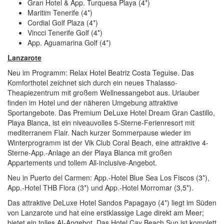
Gran Hotel & App. Turquesa Playa (4*)
Maritim Tenerife (4*)
Cordial Golf Plaza (4*)
Vincci Tenerife Golf (4*)
App. Aguamarina Golf (4*)
Lanzarote
Neu im Programm: Relax Hotel Beatriz Costa Teguise. Das
Komforthotel zeichnet sich durch ein neues Thalasso-
Theapiezentrum mit großem Wellnessangebot aus. Urlauber
finden im Hotel und der näheren Umgebung attraktive
Sportangebote. Das Premium DeLuxe Hotel Dream Gran Castillo,
Playa Blanca, ist ein niveauvolles 5-Sterne-Ferienresort mit
mediterranem Flair. Nach kurzer Sommerpause wieder im
Winterprogramm ist der Vik Club Coral Beach, eine attraktive 4-
Sterne-App.-Anlage an der Playa Blanca mit großen
Appartements und tollem All-inclusive-Angebot.
Neu in Puerto del Carmen: App.-Hotel Blue Sea Los Fiscos (3*),
App.-Hotel THB Flora (3*) und App.-Hotel Morromar (3,5*).
Das attraktive DeLuxe Hotel Sandos Papagayo (4*) liegt im Süden
von Lanzarote und hat eine erstklassige Lage direkt am Meer;
bietet ein tolles AI-Angebot. Das Hotel Cay Beach Sun ist komplett