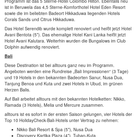
Programm ist das 5 Sterne-Hotel Colombo Hilton. Ebenfalls neu
ist in Beruwela das 4,5 Sterne-Komforthotel Hotel Eden Resort
sowie die im beliebten Badeort Hikkaduwa liegenden Hotels
Corals Sands und Citrus Hikkaduwa.
Das Hotel Serendib wurde komplett renoviert und heißt jetzt Hotel
Avani Bentota (5*). Das ehemalige Hotel Kani Lanka heißt jetzt
Hotel Avani Kalutara. Weiterhin wurden die Bungalows im Club
Dolphin aufwendig renoviert.
Bali
Diese Destination ist bei alltours ganz neu im Programm.
Angeboten werden eine Rundreise „Bali Impressionen“ (3 Tage)
und 19 Hotels in den bekannten Badeorten Sanur, Nusa Dua,
Tanjung Benoa und Kuta und zwei Hotels in Ubud, im grünen
Herzen Balis.
Auf Bali arbeitet alltours mit den bekannten Hotelketten: Nikko,
Ramada (3 Hotels), Melia und Mercure zusammen.
alltours ist es sofort in der ersten Saison gelungen, vier Hotels der
Top 10 HolidayCheck-Bali-Hotels unter Vertrag zu nehmen:
Nikko Bali Resort & Spa (5*), Nusa Dua
Discovery Kartika Plaza (4*), Tuban-Kuta