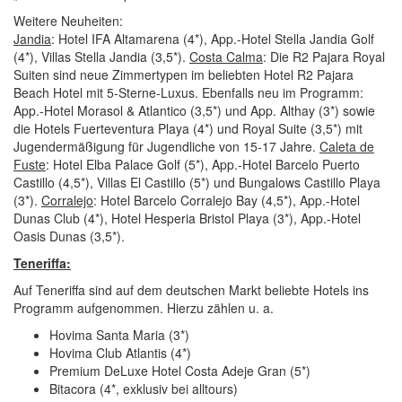
Weitere Neuheiten:
Jandia
: Hotel IFA Altamarena (4*), App.-Hotel Stella Jandia Golf
(4*), Villas Stella Jandia (3,5*).
Costa Calma
: Die R2 Pajara Royal
Suiten sind neue Zimmertypen im beliebten Hotel R2 Pajara
Beach Hotel mit 5-Sterne-Luxus. Ebenfalls neu im Programm:
App.-Hotel Morasol & Atlantico (3,5*) und App. Althay (3*) sowie
die Hotels Fuerteventura Playa (4*) und Royal Suite (3,5*) mit
Jugendermäßigung für Jugendliche von 15-17 Jahre.
Caleta de
Fuste
: Hotel Elba Palace Golf (5*), App.-Hotel Barcelo Puerto
Castillo (4,5*), Villas El Castillo (5*) und Bungalows Castillo Playa
(3*).
Corralejo
: Hotel Barcelo Corralejo Bay (4,5*), App.-Hotel
Dunas Club (4*), Hotel Hesperia Bristol Playa (3*), App.-Hotel
Oasis Dunas (3,5*).
Teneriffa:
Auf Teneriffa sind auf dem deutschen Markt beliebte Hotels ins
Programm aufgenommen. Hierzu zählen u. a.
Hovima Santa Maria (3*)
Hovima Club Atlantis (4*)
Premium DeLuxe Hotel Costa Adeje Gran (5*)
Bitacora (4*, exklusiv bei alltours)