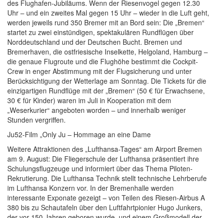
des Flughafen-Jubiläums. Wenn der Riesenvogel gegen 12.30
Uhr – und ein zweites Mal gegen 15 Uhr – wieder in die Luft geht,
werden jeweils rund 350 Bremer mit an Bord sein: Die „Bremen“
startet zu zwei einstündigen, spektakulären Rundflügen über
Norddeutschland und der Deutschen Bucht. Bremen und
Bremerhaven, die ostfriesische Inselkette, Helgoland, Hamburg –
die genaue Flugroute und die Flughöhe bestimmt die Cockpit-
Crew in enger Abstimmung mit der Flugsicherung und unter
Berücksichtigung der Wetterlage am Sonntag. Die Tickets für die
einzigartigen Rundflüge mit der „Bremen“ (50 € für Erwachsene,
30 € für Kinder) waren im Juli in Kooperation mit dem
„Weserkurier“ angeboten worden – und innerhalb weniger
Stunden vergriffen.
Ju52-Film „Only Ju – Hommage an eine Dame
Weitere Attraktionen des „Lufthansa-Tages“ am Airport Bremen
am 9. August: Die Fliegerschule der Lufthansa präsentiert ihre
Schulungsflugzeuge und informiert über das Thema Piloten-
Rekrutierung. Die Lufthansa Technik stellt technische Lehrberufe
im Lufthansa Konzern vor. In der Bremenhalle werden
interessante Exponate gezeigt – von Teilen des Riesen-Airbus A
380 bis zu Schautafeln über den Luftfahrtpionier Hugo Junkers,
der vor 150 Jahren geboren wurde, und einem Großmodell der