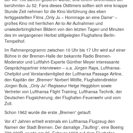
berühmten Ju 52. Fans dieses Oldtimers sollten sich eine knappe
Stunde Zeit nehmen für die Kino-Vorführung des eben
fertiggestellten Films „Only Ju – Hommage an eine Dame“ –
großes Kino mit herrlichen Air-to-Air-Aufnahmen und
unwiederbringlichen Bildern von den letzten Tagen und Minuten
des im vergangenen Herbst stillgelegten Flughafens Berlin-
Tempelhof.
Im Rahmenprogramm zwischen 10 Uhr bis 17 Uhr wird auf einer
Bühne in der Bremen-Halle der bekannte Radio Bremen-
Moderator und Luftfahrt-Experte Günther Meyer interessante
Gesprächspartner interviewen – u.a. Jürgen Raps, Lufthansa-
Chefpilot und Vorstandsmitglied der Lufthansa Passage Airline,
den Kapitän der „Bremen“ Norbert Wölfle, Flughafendirektor
Jürgen Bula, „Only Ju“-Regisseur Helge Heggblom sowie
Vertreter von Lufthansa Flight Training, Lufthansa Technik, der
Deutschen Flugsicherung, der Flughafen-Feuerwehr und vom
Zoll.
Schon 1962 wurde die erste „Bremen“ getauft
Vor 47 Jahren erhielt erstmals ein Lufthansa-Flugzeug den
Namen der Stadt Bremen. Der damalige „Täufling“, eine Boeing
720-030B, wurde am 26. Februar 1962 auf dem Flughafen