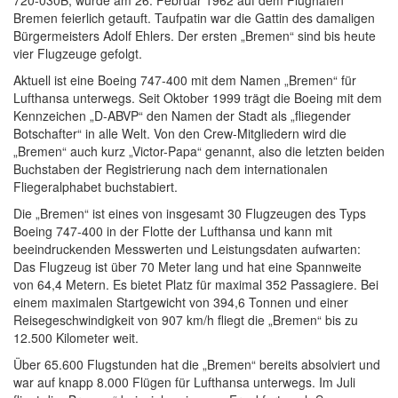
Bremen feierlich getauft. Taufpatin war die Gattin des damaligen
Bürgermeisters Adolf Ehlers. Der ersten „Bremen“ sind bis heute
vier Flugzeuge gefolgt.
Aktuell ist eine Boeing 747-400 mit dem Namen „Bremen“ für
Lufthansa unterwegs. Seit Oktober 1999 trägt die Boeing mit dem
Kennzeichen „D-ABVP“ den Namen der Stadt als „fliegender
Botschafter“ in alle Welt. Von den Crew-Mitgliedern wird die
„Bremen“ auch kurz „Victor-Papa“ genannt, also die letzten beiden
Buchstaben der Registrierung nach dem internationalen
Fliegeralphabet buchstabiert.
Die „Bremen“ ist eines von insgesamt 30 Flugzeugen des Typs
Boeing 747-400 in der Flotte der Lufthansa und kann mit
beeindruckenden Messwerten und Leistungsdaten aufwarten:
Das Flugzeug ist über 70 Meter lang und hat eine Spannweite
von 64,4 Metern. Es bietet Platz für maximal 352 Passagiere. Bei
einem maximalen Startgewicht von 394,6 Tonnen und einer
Reisegeschwindigkeit von 907 km/h fliegt die „Bremen“ bis zu
12.500 Kilometer weit.
Über 65.600 Flugstunden hat die „Bremen“ bereits absolviert und
war auf knapp 8.000 Flügen für Lufthansa unterwegs. Im Juli