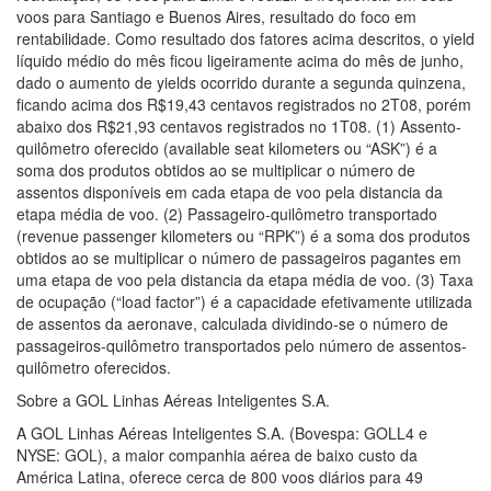
voos para Santiago e Buenos Aires, resultado do foco em
rentabilidade. Como resultado dos fatores acima descritos, o yield
líquido médio do mês ficou ligeiramente acima do mês de junho,
dado o aumento de yields ocorrido durante a segunda quinzena,
ficando acima dos R$19,43 centavos registrados no 2T08, porém
abaixo dos R$21,93 centavos registrados no 1T08. (1) Assento-
quilômetro oferecido (available seat kilometers ou “ASK”) é a
soma dos produtos obtidos ao se multiplicar o número de
assentos disponíveis em cada etapa de voo pela distancia da
etapa média de voo. (2) Passageiro-quilômetro transportado
(revenue passenger kilometers ou “RPK”) é a soma dos produtos
obtidos ao se multiplicar o número de passageiros pagantes em
uma etapa de voo pela distancia da etapa média de voo. (3) Taxa
de ocupação (“load factor”) é a capacidade efetivamente utilizada
de assentos da aeronave, calculada dividindo-se o número de
passageiros-quilômetro transportados pelo número de assentos-
quilômetro oferecidos.
Sobre a GOL Linhas Aéreas Inteligentes S.A.
A GOL Linhas Aéreas Inteligentes S.A. (Bovespa: GOLL4 e
NYSE: GOL), a maior companhia aérea de baixo custo da
América Latina, oferece cerca de 800 voos diários para 49