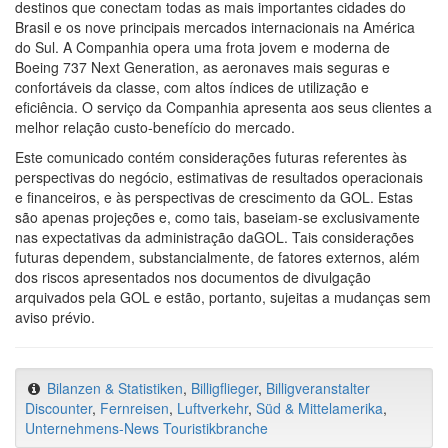
destinos que conectam todas as mais importantes cidades do
Brasil e os nove principais mercados internacionais na América
do Sul. A Companhia opera uma frota jovem e moderna de
Boeing 737 Next Generation, as aeronaves mais seguras e
confortáveis da classe, com altos índices de utilização e
eficiência. O serviço da Companhia apresenta aos seus clientes a
melhor relação custo-benefício do mercado.
Este comunicado contém considerações futuras referentes às
perspectivas do negócio, estimativas de resultados operacionais
e financeiros, e às perspectivas de crescimento da GOL. Estas
são apenas projeções e, como tais, baseiam-se exclusivamente
nas expectativas da administração daGOL. Tais considerações
futuras dependem, substancialmente, de fatores externos, além
dos riscos apresentados nos documentos de divulgação
arquivados pela GOL e estão, portanto, sujeitas a mudanças sem
aviso prévio.
Bilanzen & Statistiken
,
Billigflieger
,
Billigveranstalter
Discounter
,
Fernreisen
,
Luftverkehr
,
Süd & Mittelamerika
,
Unternehmens-News Touristikbranche