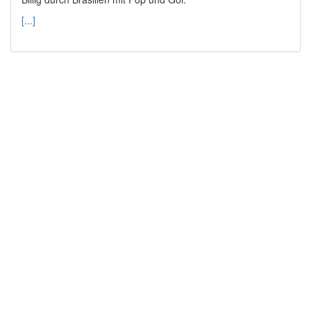
[...]