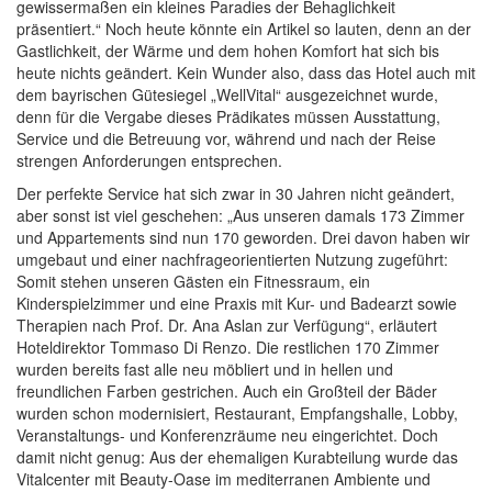
gewissermaßen ein kleines Paradies der Behaglichkeit
präsentiert.“ Noch heute könnte ein Artikel so lauten, denn an der
Gastlichkeit, der Wärme und dem hohen Komfort hat sich bis
heute nichts geändert. Kein Wunder also, dass das Hotel auch mit
dem bayrischen Gütesiegel „WellVital“ ausgezeichnet wurde,
denn für die Vergabe dieses Prädikates müssen Ausstattung,
Service und die Betreuung vor, während und nach der Reise
strengen Anforderungen entsprechen.
Der perfekte Service hat sich zwar in 30 Jahren nicht geändert,
aber sonst ist viel geschehen: „Aus unseren damals 173 Zimmer
und Appartements sind nun 170 geworden. Drei davon haben wir
umgebaut und einer nachfrageorientierten Nutzung zugeführt:
Somit stehen unseren Gästen ein Fitnessraum, ein
Kinderspielzimmer und eine Praxis mit Kur- und Badearzt sowie
Therapien nach Prof. Dr. Ana Aslan zur Verfügung“, erläutert
Hoteldirektor Tommaso Di Renzo. Die restlichen 170 Zimmer
wurden bereits fast alle neu möbliert und in hellen und
freundlichen Farben gestrichen. Auch ein Großteil der Bäder
wurden schon modernisiert, Restaurant, Empfangshalle, Lobby,
Veranstaltungs- und Konferenzräume neu eingerichtet. Doch
damit nicht genug: Aus der ehemaligen Kurabteilung wurde das
Vitalcenter mit Beauty-Oase im mediterranen Ambiente und