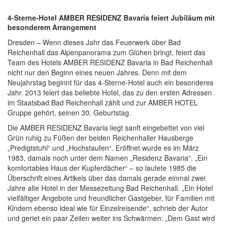
4-Sterne-Hotel AMBER RESIDENZ Bavaria feiert Jubiläum mit
besonderem Arrangement
Dresden – Wenn dieses Jahr das Feuerwerk über Bad
Reichenhall das Alpenpanorama zum Glühen bringt, feiert das
Team des Hotels AMBER RESIDENZ Bavaria in Bad Reichenhall
nicht nur den Beginn eines neuen Jahres. Denn mit dem
Neujahrstag beginnt für das 4-Sterne-Hotel auch ein besonderes
Jahr. 2013 feiert das beliebte Hotel, das zu den ersten Adressen
im Staatsbad Bad Reichenhall zählt und zur AMBER HOTEL
Gruppe gehört, seinen 30. Geburtstag.
Die AMBER RESIDENZ Bavaria liegt sanft eingebettet von viel
Grün ruhig zu Füßen der beiden Reichenhaller Hausberge
„Predigtstuhl“ und „Hochstaufen“. Eröffnet wurde es im März
1983, damals noch unter dem Namen „Residenz Bavaria“. „Ein
komfortables Haus der Kupferdächer“ – so lautete 1985 die
Überschrift eines Artikels über das damals gerade einmal zwei
Jahre alte Hotel in der Messezeitung Bad Reichenhall. „Ein Hotel
vielfältiger Angebote und freundlicher Gastgeber, für Familien mit
Kindern ebenso ideal wie für Einzelreisende“, schrieb der Autor
und geriet ein paar Zeilen weiter ins Schwärmen: „Dem Gast wird