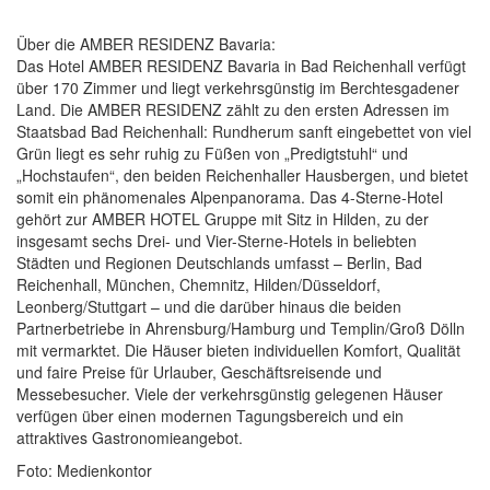
Über die AMBER RESIDENZ Bavaria:
Das Hotel AMBER RESIDENZ Bavaria in Bad Reichenhall verfügt
über 170 Zimmer und liegt verkehrsgünstig im Berchtesgadener
Land. Die AMBER RESIDENZ zählt zu den ersten Adressen im
Staatsbad Bad Reichenhall: Rundherum sanft eingebettet von viel
Grün liegt es sehr ruhig zu Füßen von „Predigtstuhl“ und
„Hochstaufen“, den beiden Reichenhaller Hausbergen, und bietet
somit ein phänomenales Alpenpanorama. Das 4-Sterne-Hotel
gehört zur AMBER HOTEL Gruppe mit Sitz in Hilden, zu der
insgesamt sechs Drei- und Vier-Sterne-Hotels in beliebten
Städten und Regionen Deutschlands umfasst – Berlin, Bad
Reichenhall, München, Chemnitz, Hilden/Düsseldorf,
Leonberg/Stuttgart – und die darüber hinaus die beiden
Partnerbetriebe in Ahrensburg/Hamburg und Templin/Groß Dölln
mit vermarktet. Die Häuser bieten individuellen Komfort, Qualität
und faire Preise für Urlauber, Geschäftsreisende und
Messebesucher. Viele der verkehrsgünstig gelegenen Häuser
verfügen über einen modernen Tagungsbereich und ein
attraktives Gastronomieangebot.
Foto: Medienkontor