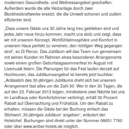
modernem Gesundheits- und Wellnessangebot geschaffen.
Außerdem wurde die alte Heizanlage durch zwei
Blockheizkraftwerke ersetzt, die die Umwelt schonen und zudem
effizienter sind.
„Dass unsere Gäste uns 30 Jahre lang treu geblieben sind und
jedes Jahr neue hinzu kommen, macht uns stolz und zeigt, dass
wir mit unserem Konzept, Wohlfühlatmosphäre und Komfort in
unserem Haus perfekt zu vereinen, den richtigen Weg gegangen
sind“, so Di Renzo. Das Jubiläum will das Team nun gemeinsam
mit seinen Kunden im Rahmen eines besonderen Arrangements
sowie einem großen Geburtstagssommerfest im August mit
Livemusik feiern. Die Planungen für das Fest laufen derzeit auf
Hochtouren, das Jubiläumsangebot ist bereits jetzt buchbar:
„Anlässlich des 30-jährigen Jubiläums dreht sich bei unserem
Arrangement fast alles um die Zahl 30: Wer in den 30 Tagen, die
auf den 23. Februar 2013 folgen, mindestens zwei Nächte bei uns
im Landhaus oder Komfortzimmer verbringt, erhält 30 Prozent
Rabatt auf Übernachtung und Frühstück. Um den Rabatt zu
erhalten, müssen die Gäste bei der Buchung einfach das
Stichwort ‚30-jähriges Jubiläum’ angeben“, erläutert der
Hotelchef. Buchungen sind direkt unter der Nummer 08651 7760
oder über www.amber-hotels.de möglich.