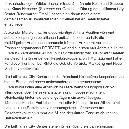
Einkaufsstrategie. Wibke Bachor (Geschäftsführerin Reiseland Gruppe)
und Klaus Henschel (Sprecher der Geschäftsführung der Lufthansa City
Center Reisepartner GmbH) haben sich damit nach einem
gemeinsamen Auswahlverfahren für einen neuen Bereichsleiter
entschieden.
Alexander Mereien hat für diese wichtige Allianz-Position während
seiner zehnjährigen beruflichen Laufbahn in der Touristik die
vielfältigsten Erfahrungen sammeln können. Er kommt von der
Franchiseorganisation DERPART, wo er die letzten vier Jahre als Leiter
Einkauf / Vertriebssteuerung Touristik zuständig war. Davor war Mereien
als Geschäftsführer bei der Reisebürokooperation RMG tätig und hatte
vor dieser Funktion bei RMG die Gebiete Vertrieb, Marketing und Neue
Medien verantwortet.
Die Lufthansa City Center und die Reiseland-Reisebüros kooperieren auf
breiter Ebene und haben insbesondere durch gemeinsame
Einkaufsvolumina eine erheblich bessere Verhandlungsposition vor
allem gegenüber Reiseveranstaltern und Fluggesellschaften.
Gleichzeitig bieten sie Leistungsträgern ein zuverlässiges,
flächendeckendes Vertriebsnetz mit aller Effizienz. In der Allianz sind
nahezu 1000 Reisebüros zusammengefasst. Gemessen am
Geschäftsvolumen nimmt die Allianz den dritten Rang im deutschen
Reisevertrieb ein.
Die Lufthansa City Center stehen für ein über viele Jahre sorgsam