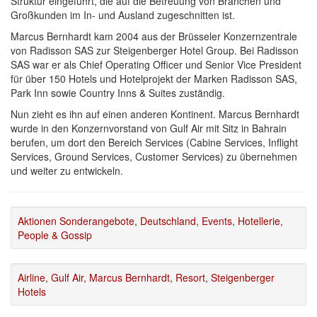
Struktur eingeführt, die auf die Betreuung von Branchen und
Großkunden im In- und Ausland zugeschnitten ist.
Marcus Bernhardt kam 2004 aus der Brüsseler Konzernzentrale
von Radisson SAS zur Steigenberger Hotel Group. Bei Radisson
SAS war er als Chief Operating Officer und Senior Vice President
für über 150 Hotels und Hotelprojekt der Marken Radisson SAS,
Park Inn sowie Country Inns & Suites zuständig.
Nun zieht es ihn auf einen anderen Kontinent. Marcus Bernhardt
wurde in den Konzernvorstand von Gulf Air mit Sitz in Bahrain
berufen, um dort den Bereich Services (Cabine Services, Inflight
Services, Ground Services, Customer Services) zu übernehmen
und weiter zu entwickeln.
Aktionen Sonderangebote
,
Deutschland
,
Events
,
Hotellerie
,
People & Gossip
Airline
,
Gulf Air
,
Marcus Bernhardt
,
Resort
,
Steigenberger
Hotels