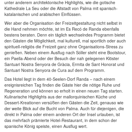
unter anderem architektonische Highlights, wie die gotische
Kathedrale La Seu oder die Altstadt von Palma mit spanisch-
katalanischen und arabischen Einflüssen.
Wer aber die Organisation der Freizeitgestaltung nicht selbst in
die Hand nehmen möchte, ist im Es Recó de Randa ebenfalls
bestens beraten. Denn ein täglich wechselndes Programm bietet
den Gästen die Möglichkeit, mal kulturell, mal sportlich oder auch
spirituell-religiös die Freizeit ganz ohne Organisations-Stress zu
genießen. Neben einem Ausflug nach Sóller steht eine Bootstour,
ein Paella-Abend oder der Besuch der nah gelegenen Klöster
Santuari Nostra Senyora de Gràcia, Ermita de Sant Honorat und
Santuari Nostra Senyora de Cura auf dem Programm.
Das Hotel liegt in dem 40-Seelen-Dorf Randa – nach einem
ereignisreichen Tag finden die Gäste hier die nötige Ruhe und
Regeneration und können so erholt in einen neuen Tag starten.
Kulinarische Highlights aus der mallorquinischen Küche und
Dessert-Kreationen versüßen den Gästen die Zeit, genauso wie
der weite Blick auf die Bucht von Palma. Auch für diejenigen, die
direkt in Palma oder einem anderen Ort der Insel urlauben, ist
das mehrfach prämierte Hotel-Restaurant, in dem schon der
spanische König speiste, einen Ausflug wert.