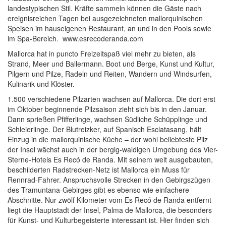
landestypischen Stil. Kräfte sammeln können die Gäste nach
ereignisreichen Tagen bei ausgezeichneten mallorquinischen
Speisen im hauseigenen Restaurant, an und in den Pools sowie
im Spa-Bereich. www.esrecoderanda.com
Mallorca hat in puncto Freizeitspaß viel mehr zu bieten, als
Strand, Meer und Ballermann. Boot und Berge, Kunst und Kultur,
Pilgern und Pilze, Radeln und Reiten, Wandern und Windsurfen,
Kulinarik und Klöster.
1.500 verschiedene Pilzarten wachsen auf Mallorca. Die dort erst
im Oktober beginnende Pilzsaison zieht sich bis in den Januar.
Dann sprießen Pfifferlinge, wachsen Südliche Schüpplinge und
Schleierlinge. Der Blutreizker, auf Spanisch Esclatasang, hält
Einzug in die mallorquinische Küche – der wohl beliebteste Pilz
der Insel wächst auch in der bergig-waldigen Umgebung des Vier-
Sterne-Hotels Es Recó de Randa. Mit seinem weit ausgebauten,
beschilderten Radstrecken-Netz ist Mallorca ein Muss für
Rennrad-Fahrer. Anspruchsvolle Strecken in den Gebirgszügen
des Tramuntana-Gebirges gibt es ebenso wie einfachere
Abschnitte. Nur zwölf Kilometer vom Es Recó de Randa entfernt
liegt die Hauptstadt der Insel, Palma de Mallorca, die besonders
für Kunst- und Kulturbegeisterte interessant ist. Hier finden sich