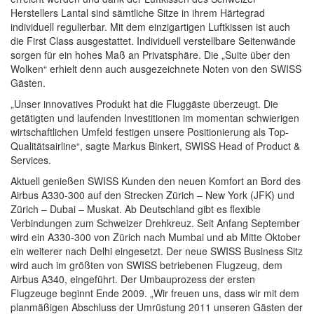
Herstellers Lantal sind sämtliche Sitze in ihrem Härtegrad
individuell regulierbar. Mit dem einzigartigen Luftkissen ist auch
die First Class ausgestattet. Individuell verstellbare Seitenwände
sorgen für ein hohes Maß an Privatsphäre. Die „Suite über den
Wolken“ erhielt denn auch ausgezeichnete Noten von den SWISS
Gästen.
„Unser innovatives Produkt hat die Fluggäste überzeugt. Die
getätigten und laufenden Investitionen im momentan schwierigen
wirtschaftlichen Umfeld festigen unsere Positionierung als Top-
Qualitätsairline“, sagte Markus Binkert, SWISS Head of Product &
Services.
Aktuell genießen SWISS Kunden den neuen Komfort an Bord des
Airbus A330-300 auf den Strecken Zürich – New York (JFK) und
Zürich – Dubai – Muskat. Ab Deutschland gibt es flexible
Verbindungen zum Schweizer Drehkreuz. Seit Anfang September
wird ein A330-300 von Zürich nach Mumbai und ab Mitte Oktober
ein weiterer nach Delhi eingesetzt. Der neue SWISS Business Sitz
wird auch im größten von SWISS betriebenen Flugzeug, dem
Airbus A340, eingeführt. Der Umbauprozess der ersten
Flugzeuge beginnt Ende 2009. „Wir freuen uns, dass wir mit dem
planmäßigen Abschluss der Umrüstung 2011 unseren Gästen der